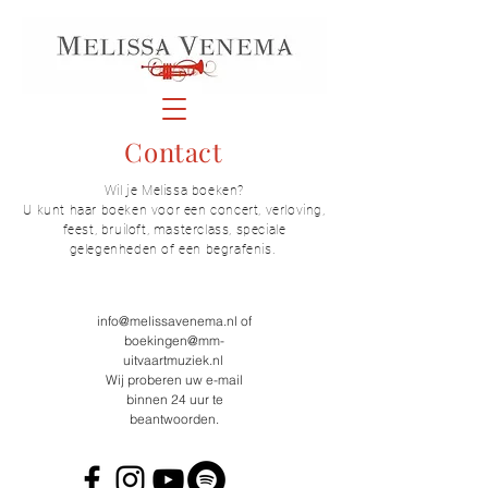
Contact
Wil je Melissa boeken?
U kunt haar boeken voor een concert, verloving,
feest, bruiloft, masterclass, speciale
gelegenheden of een begrafenis.
info@melissavenema.nl
of
boekingen@mm-
uitvaartmuziek.nl
Wij proberen uw e-mail
binnen 24 uur te
beantwoorden.